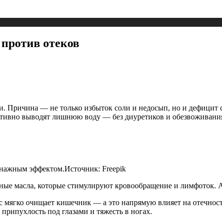
 против отеков
сти. Причина — не только избыток соли и недосып, но и дефици
ективно выводят лишнюю воду — без диуретиков и обезвоживани
енажным эффектом.
Источник:
Freepik
чные масла, которые стимулируют кровообращение и лимфоток. А
 мягко очищает кишечник — а это напрямую влияет на отечность.
припухлость под глазами и тяжесть в ногах.