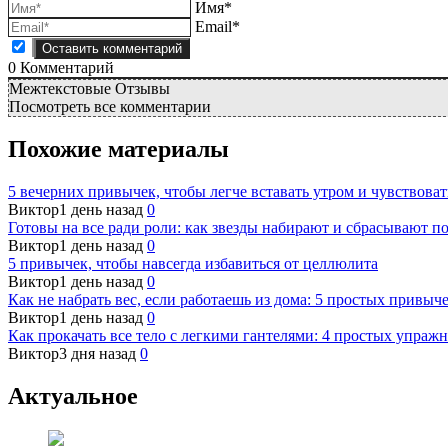
Имя*
Email*
0
Комментарий
Межтекстовые Отзывы
Посмотреть все комментарии
Похожие материалы
5 вечерних привычек, чтобы легче вставать утром и чувствоват
Виктор
1 день назад
0
Готовы на все ради роли: как звезды набирают и сбрасывают по
Виктор
1 день назад
0
5 привычек, чтобы навсегда избавиться от целлюлита
Виктор
1 день назад
0
Как не набрать вес, если работаешь из дома: 5 простых привыч
Виктор
1 день назад
0
Как прокачать все тело с легкими гантелями: 4 простых упраж
Виктор
3 дня назад
0
Актуальное