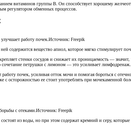
жанием витаминов группы B. Он способствует хорошему желчео
ным регулятором обменных процессов.
С
улучшает работу почек.
Источник:
Freepik
й содержится вещество апиол, которое мягко стимулирует почки
крепляет стенки сосудов и снижает их проницаемость — значит,
о сочетание петрушки с лимоном — это усиливает лимфодренаж.
аботу почек, усиливая отток мочи и помогая бороться с отечно
 с осторожностью ее стоит употреблять при мочекаменной боле
борьбы с отеками.
Источник:
Freepik
состоят из воды, но при этом содержат кремний и серу, которы