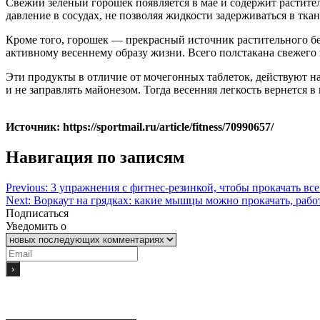
Свежий зеленый горошек появляется в мае и содержит растите
давление в сосудах, не позволяя жидкости задерживаться в тка
Кроме того, горошек — прекрасный источник растительного бе
активному весеннему образу жизни. Всего полстакана свежего 
Эти продукты в отличие от мочегонных таблеток, действуют на 
и не заправлять майонезом. Тогда весенняя легкость вернется в
Источник: https://sportmail.ru/article/fitness/70990657/
Навигация по записям
Previous:
3 упражнения с фитнес-резинкой, чтобы прокачать все
Next:
Воркаут на грядках: какие мышцы можно прокачать, работ
Подписаться
Уведомить о