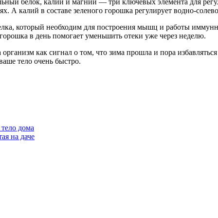
льный белок, калий и магний — три ключевых элемента для регу
нях. А калий в составе зеленого горошка регулирует водно-соле
лка, который необходим для построения мышц и работы иммунно
горошка в день помогает уменьшить отеки уже через неделю.
организм как сигнал о том, что зима прошла и пора избавляться 
 ваше тело очень быстро.
 тело дома
ая на даче