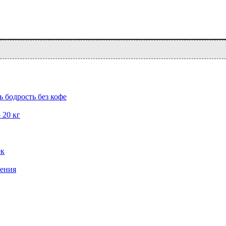
ь бодрость без кофе
 20 кг
ек
нения