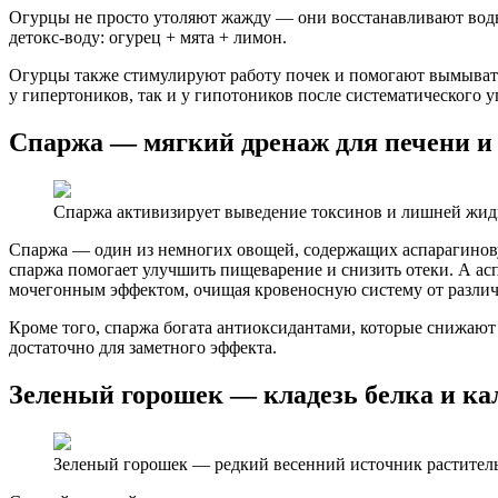
Огурцы не просто утоляют жажду — они восстанавливают водный
детокс-воду: огурец + мята + лимон.
Огурцы также стимулируют работу почек и помогают вымывать
у гипертоников, так и у гипотоников после систематического у
Спаржа — мягкий дренаж для печени и
Спаржа активизирует выведение токсинов и лишней жид
Спаржа — один из немногих овощей, содержащих аспарагиновую 
спаржа помогает улучшить пищеварение и снизить отеки. А аспа
мочегонным эффектом, очищая кровеносную систему от разли
Кроме того, спаржа богата антиоксидантами, которые снижают 
достаточно для заметного эффекта.
Зеленый горошек — кладезь белка и ка
Зеленый горошек — редкий весенний источник раститель